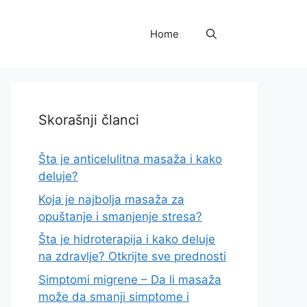
Home
Skorašnji članci
Šta je anticelulitna masaža i kako
deluje?
Koja je najbolja masaža za
opuštanje i smanjenje stresa?
Šta je hidroterapija i kako deluje
na zdravlje? Otkrijte sve prednosti
Simptomi migrene – Da li masaža
može da smanji simptome i