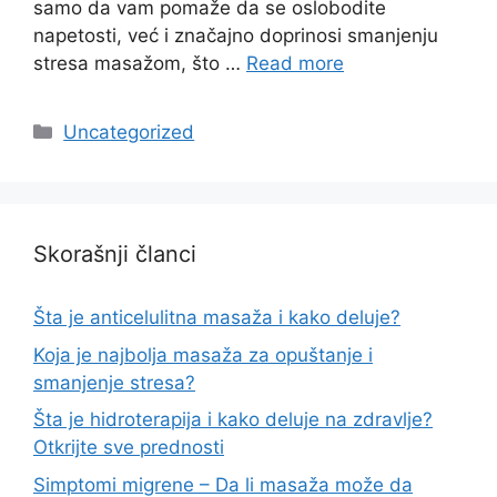
samo da vam pomaže da se oslobodite
napetosti, već i značajno doprinosi smanjenju
stresa masažom, što …
Read more
Categories
Uncategorized
Skorašnji članci
Šta je anticelulitna masaža i kako deluje?
Koja je najbolja masaža za opuštanje i
smanjenje stresa?
Šta je hidroterapija i kako deluje na zdravlje?
Otkrijte sve prednosti
Simptomi migrene – Da li masaža može da