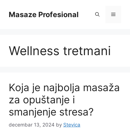
Skip
to
Masaze Profesional
Menu
content
Wellness tretmani
Koja je najbolja masaža
za opuštanje i
smanjenje stresa?
decembar 13, 2024
by
Stevica